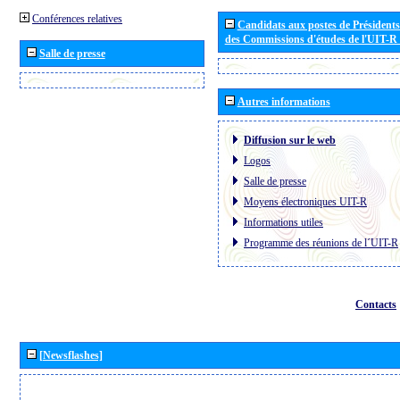
Conférences relatives
Candidats aux postes de Présidents 
des Commissions d'études de l'UIT-R
Salle de presse
Autres informations
Diffusion sur le web
Logos
Salle de presse
Moyens électroniques UIT-R
Informations utiles
Programme des réunions de l´UIT-R
Contacts
[Newsflashes]