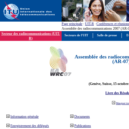
Page principale
:
UIT-R
:
Conférences et réunion
Assemblée des radiocommunications 2007 (AR-
Secteur des radiocommunications (UIT-
Secteurs de l'UIT
Salle de presse
E
R)
Assemblée des radiocom
(AR-07
(Genève, Suisse, 15 octobre
Livre des Résol
Masquer to
Information générale
Documents
Enregistrement des délégués
Publications