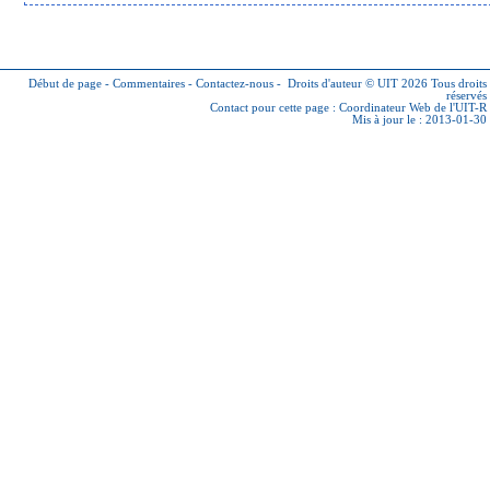
Début de page
-
Commentaires
-
Contactez-nous
-
Droits d'auteur © UIT 2026
Tous droits
réservés
Contact pour cette page :
Coordinateur Web de l'UIT-R
Mis à jour le : 2013-01-30