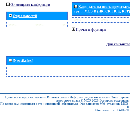
Относящиеся конференции
Кандидаты на посты председател
групп МСЭ-R (ИК, СК, ПСК, КГР)
Отдел новостей
Прочая информация
Для контакто
[Newsflashes]
Подняться в верхнюю часть
-
Обратная связь
-
Информация для контактов
-
Знак охраны
авторского права © МСЭ 2026
Все права сохранены
По вопросам, связанным с этой страницей, обращаться :
Координатор Web-страницы МСЭ-
R
Обновлено : 2013-01-30