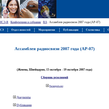
МСЭ-R
:
Конференции и собрания
:
RA
: Ассамблея радиосвязи 2007 года (АР-07)
МСЭ
Отдел новостей
Мероприятия
Публикации
Статистика
С
Ассамблея радиосвязи 2007 года (АР-07)
(Женева, Швейцария, 15 октября - 19 октября 2007 года)
Сборник резолюций
Расширить все
Документы
Публикации