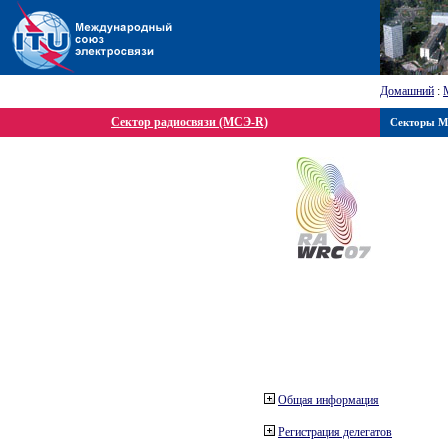
Домашний
:
Сектор радиосвязи (МСЭ-R)
Секторы 
Общая информация
Регистрация делегатов