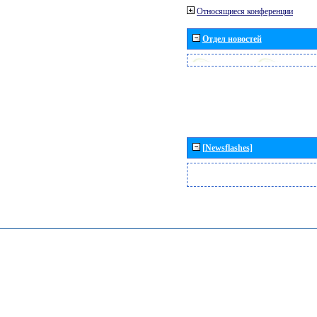
Относящиеся конференции
Отдел новостей
[Newsflashes]