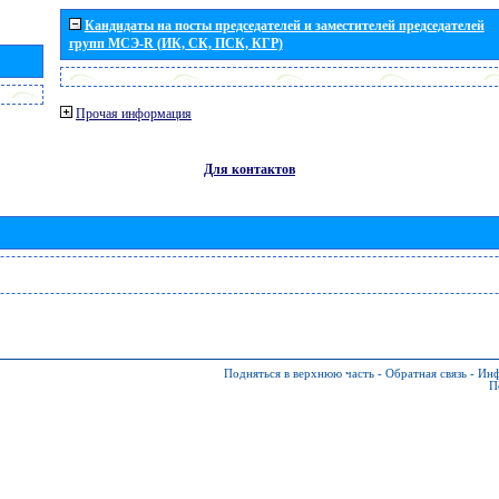
Кандидаты на посты председателей и заместителей председателей
групп МСЭ-R (ИК, СК, ПСК, КГР)
Прочая информация
Для контактов
Подняться в верхнюю часть
-
Обратная связь
-
Инф
П