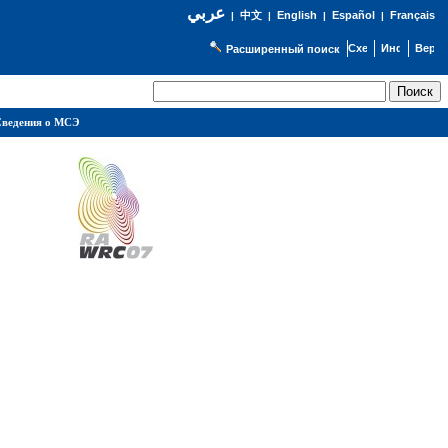
عربي
English
Español
Français
|
中文
|
|
|
Расширенный поиск
ведения о МСЭ