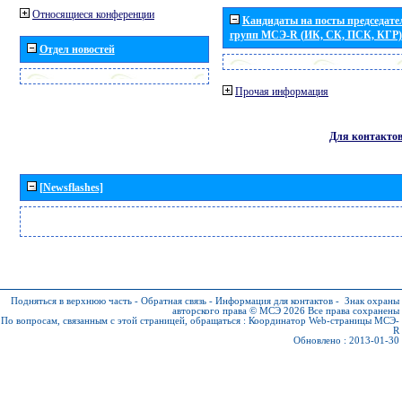
Относящиеся конференции
Кандидаты на посты председател
групп МСЭ-R (ИК, СК, ПСК, КГР)
Отдел новостей
Прочая информация
Для контакто
[Newsflashes]
Подняться в верхнюю часть
-
Обратная связь
-
Информация для контактов
-
Знак охраны
авторского права © МСЭ 2026
Все права сохранены
По вопросам, связанным с этой страницей, обращаться :
Координатор Web-страницы МСЭ-
R
Обновлено : 2013-01-30