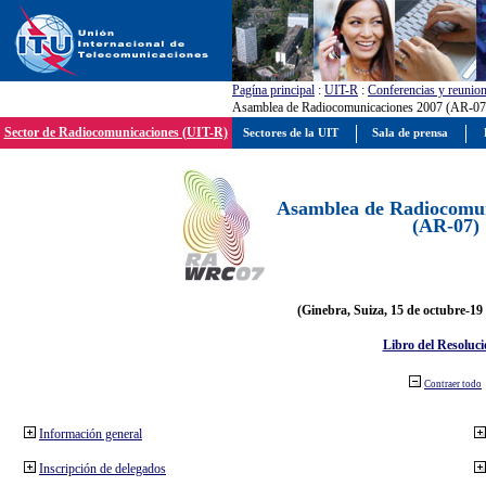
Pagína principal
:
UIT-R
:
Conferencias y reunio
Asamblea de Radiocomunicaciones 2007 (AR-07
Sector de Radiocomunicaciones (UIT-R)
Sectores de la UIT
Sala de prensa
Asamblea de Radiocomun
(AR-07)
(Ginebra, Suiza, 15 de octubre-19
Libro del Resoluci
Contraer todo
Información general
Inscripción de delegados