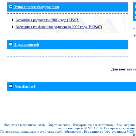
Относящиеся конференции
Ассамблея радиосвязи 2003 года (АР-03)
Всемирная конференция радиосвязи 2007 года (ВКР-07)
Отдел новостей
Для контакто
[Newsflashes]
Подняться в верхнюю часть
-
Обратная связь
-
Информация для контактов
-
Знак охраны
авторского права © МСЭ 2026
Все права сохранены
По вопросам, связанным с этой страницей, обращаться :
Координатор Web-страницы МСЭ-
R