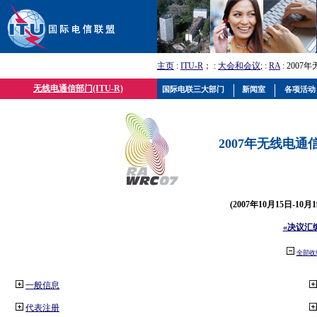
主页
:
ITU-R
； :
大会和会议
; :
RA
: 2007
无线电通信部门(ITU-R)
国际电联三大部门
新闻室
各项活动
2007年无线电通信
(2007年10月15日-10
«决议汇
全部收
一般信息
代表注册