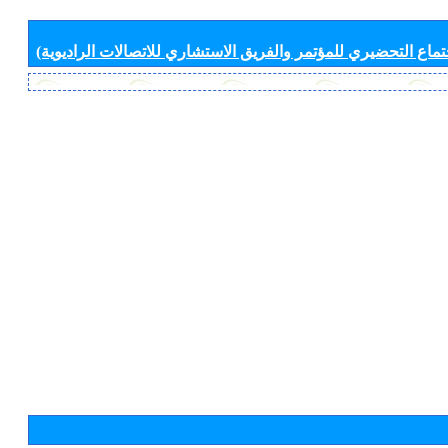
جتماع التحضيري للمؤتمر والفريق الاستشاري للاتصالات الراديوية)