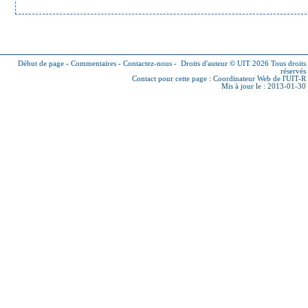
Début de page
-
Commentaires
-
Contactez-nous
-
Droits d'auteur © UIT 2026
Tous droits
réservés
Contact pour cette page :
Coordinateur Web de l'UIT-R
Mis à jour le : 2013-01-30