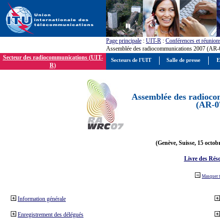
Page principale
:
UIT-R
:
Conférences et réunion
Assemblée des radiocommunications 2007 (AR-
Secteur des radiocommunications (UIT-
Secteurs de l'UIT
Salle de presse
E
R)
Assemblée des radioco
(AR-0
(Genève, Suisse, 15 octob
Livre des Réso
Masquer 
Information générale
Enregistrement des délégués