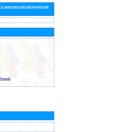
и заместителей председателей
обраний