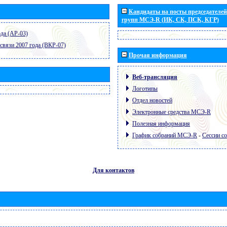
Кандидаты на посты председателей 
групп МСЭ-R (ИК, СК, ПСК, КГР)
да (АР-03)
связи 2007 года (ВКР-07)
Прочая информация
Веб-трансляция
Логотипы
Отдел новостей
Электронные средства МСЭ-R
Полезная информация
График собраний МСЭ-R
-
Сессии с
Для контактов