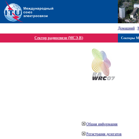
Домашний
:
Сектор радиосвязи (МСЭ-R)
Секторы 
Общая информация
Регистрация делегатов