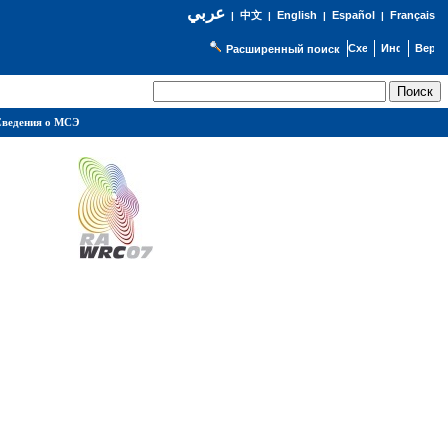
عربي
English
Español
Français
|
中文
|
|
|
Расширенный поиск
ведения о МСЭ