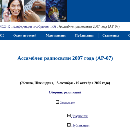
МСЭ-R
:
Конференции и собрания
:
RA
: Ассамблея радиосвязи 2007 года (АР-07)
МСЭ
Отдел новостей
Мероприятия
Публикации
Статистика
С
Ассамблея радиосвязи 2007 года (АР-07)
(Женева, Швейцария, 15 октября - 19 октября 2007 года)
Сборник резолюций
Свернуть все
Документы
Публикации