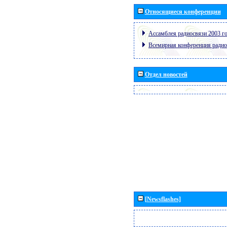
Относящиеся конференции
Ассамблея радиосвязи 2003 го
Всемирная конференция радио
Отдел новостей
[Newsflashes]