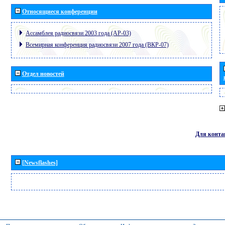
Относящиеся конференции
Ассамблея радиосвязи 2003 года (АР-03)
Всемирная конференция радиосвязи 2007 года (ВКР-07)
Отдел новостей
Для конта
[Newsflashes]