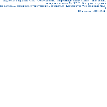
Подняться в верхнюю часть
-
Обратная связь
-
Информация для контактов
-
Знак охраны
авторского права © МСЭ 2026
Все права сохранены
По вопросам, связанным с этой страницей, обращаться :
Координатор Web-страницы МСЭ-
R
Обновлено : 2013-01-30