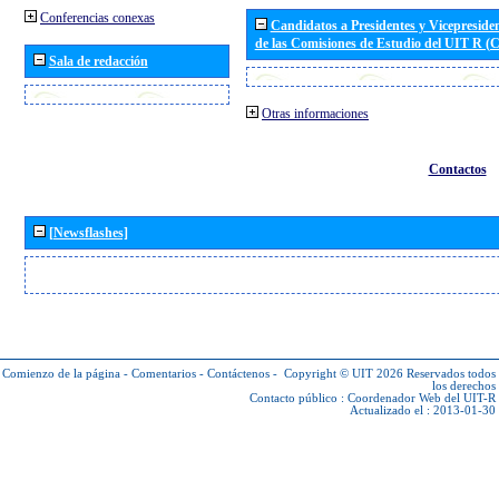
Conferencias conexas
Candidatos a Presidentes y Vicepreside
de las Comisiones de Estudio del UIT R 
Sala de redacción
Otras informaciones
Contactos
[Newsflashes]
Comienzo de la página
-
Comentarios
-
Contáctenos
-
Copyright © UIT 2026
Reservados todos
los derechos
Contacto público :
Coordenador Web del UIT-R
Actualizado el : 2013-01-30