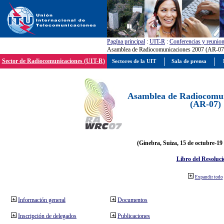
Pagína principal
:
UIT-R
:
Conferencias y reunio
Asamblea de Radiocomunicaciones 2007 (AR-07
Sector de Radiocomunicaciones (UIT-R)
Sectores de la UIT
Sala de prensa
Asamblea de Radiocomun
(AR-07)
(Ginebra, Suiza, 15 de octubre-19
Libro del Resoluci
Expandir todo
Información general
Documentos
Inscripción de delegados
Publicaciones