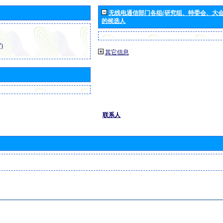
无线电通信部门各组(研究组、特委会、大
的候选人
)
其它信息
联系人