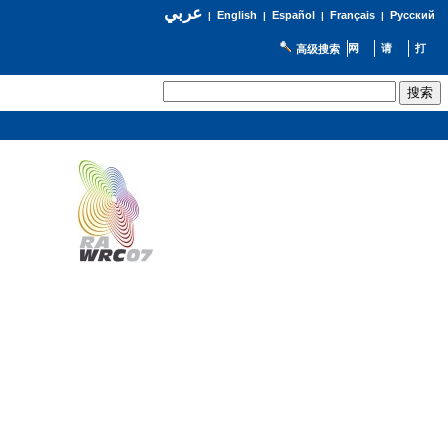
عربي
English
Español
Français
Русский
|
|
|
|
高级搜索