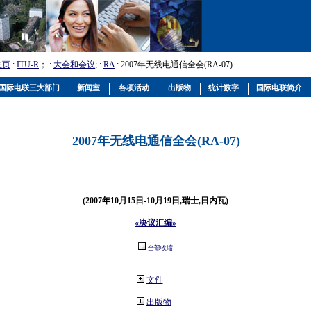
主页
:
ITU-R
； :
大会和会议
; :
RA
: 2007年无线电通信全会(RA-07)
国际电联三大部门
新闻室
各项活动
出版物
统计数字
国际电联简介
2007年无线电通信全会(RA-07)
(2007年10月15日-10月19日,瑞士,日内瓦)
«决议汇编»
全部收缩
文件
出版物