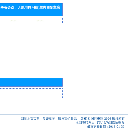
会筹备会议、无线电顾问组)主席和副主席
回到本页页首
-
反馈意见
-
请与我们联系
-
版权 © 国际电联 2026
版权所有
本网页联系人 :
ITU-R的网络协调员
最近更新日期 : 2013-01-30