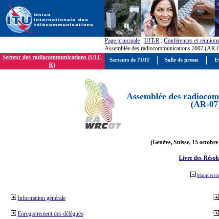
Page principale
:
UIT-R
:
Conférences et réunion
Assemblée des radiocommunications 2007 (AR-
Secteur des radiocommunications (UIT-
Secteurs de l'UIT
Salle de presse
E
R)
Assemblée des radiocom
(AR-07
(Genève, Suisse, 15 octobre
Livre des Résol
Masquer to
Information générale
Enregistrement des délégués