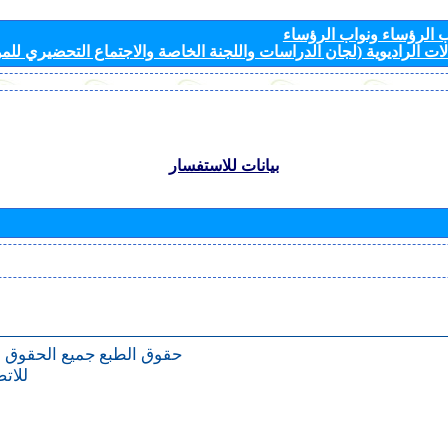
الرؤساء ونواب الرؤساء
ات الراديوية (لجان الدراسات واللجنة الخاصة والاجتماع التحضيري للمؤ
بيانات للاستفسار
حقوق الطبع
جميع الحقوق 
للات