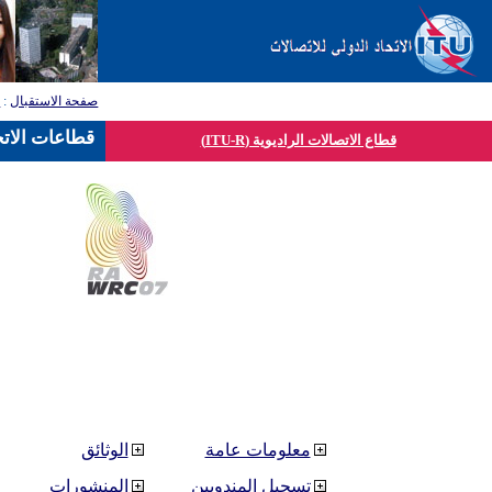
صفحة الاستقبال
:
ق
قطاعات الاتح
قطاع الاتصالات الراديوية (ITU-R)
معلومات عامة
الوثائق
تسجيل المندوبين
المنشورات