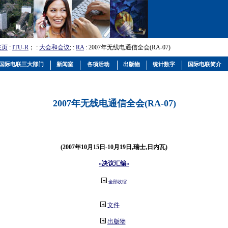
主页
:
ITU-R
； :
大会和会议
; :
RA
: 2007年无线电通信全会(RA-07)
国际电联三大部门
新闻室
各项活动
出版物
统计数字
国际电联简介
2007年无线电通信全会(RA-07)
(2007年10月15日-10月19日,瑞士,日内瓦)
«决议汇编»
全部收缩
文件
出版物