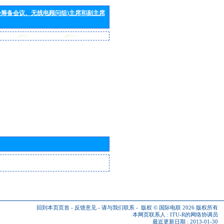
会筹备会议、无线电顾问组)主席和副主席
回到本页页首
-
反馈意见
-
请与我们联系
-
版权 © 国际电联 2026
版权所有
本网页联系人 :
ITU-R的网络协调员
最近更新日期 : 2013-01-30