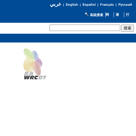
عربي
English
Español
Français
Русский
|
|
|
|
高级搜索