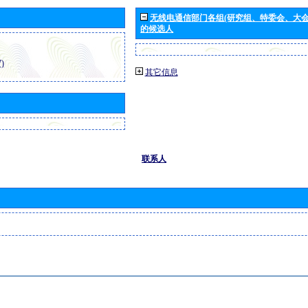
无线电通信部门各组(研究组、特委会、大
的候选人
)
其它信息
联系人