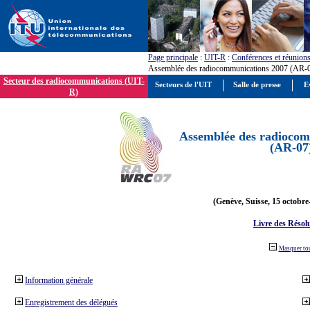
Page principale
:
UIT-R
:
Conférences et réunion
Assemblée des radiocommunications 2007 (AR-
Secteur des radiocommunications (UIT-
Secteurs de l'UIT
Salle de presse
E
R)
Assemblée des radiocom
(AR-07
(Genève, Suisse, 15 octobre
Livre des Résol
Masquer to
Information générale
Enregistrement des délégués