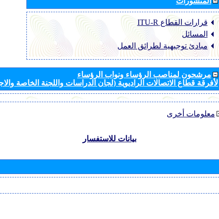
المنشورات
قرارات القطاع ‏ITU-R
المسائل
مبادئ توجيهية لطرائق العمل
مرشحون لمناصب الرؤساء ونواب الرؤساء
لأفرقة قطاع الاتصالات الراديوية (لجان الدراسات واللجنة الخاصة والا
معلومات أخرى
بيانات للاستفسار