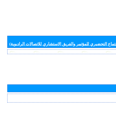
جتماع التحضيري للمؤتمر والفريق الاستشاري للاتصالات الراديوية)