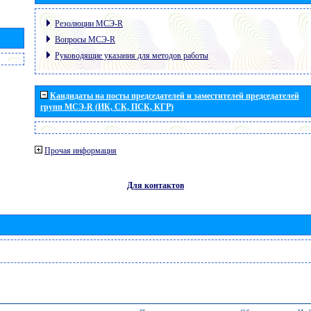
Резолюции МСЭ-R
Вопросы МСЭ-R
Руководящие указания для методов работы
Кандидаты на посты председателей и заместителей председателей
групп МСЭ-R (ИК, СК, ПСК, КГР)
Прочая информация
Для контактов