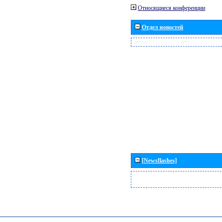
Относящиеся конференции
Отдел новостей
[Newsflashes]