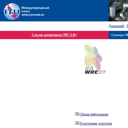
Домашний
:
Сектор радиосвязи (МСЭ-R)
Секторы 
Общая информация
Регистрация делегатов