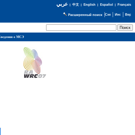
عربي
English
Español
Français
|
中文
|
|
|
Расширенный поиск
ведения о МСЭ