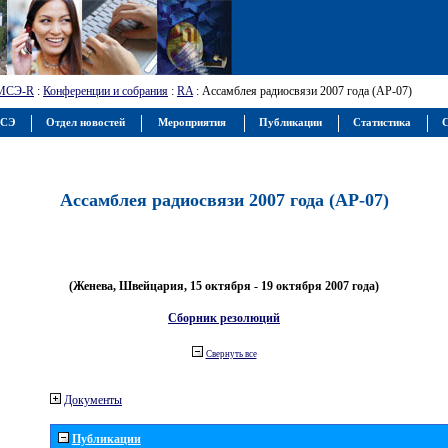
МСЭ-R
:
Конференции и собрания
:
RA
: Ассамблея радиосвязи 2007 года (АР-07)
МСЭ
Отдел новостей
Мероприятия
Публикации
Статистика
С
Ассамблея радиосвязи 2007 года (АР-07)
(Женева, Швейцария, 15 октября - 19 октября 2007 года)
Сборник резолюций
Свернуть все
Документы
Публикации