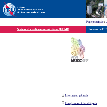
Page principale
:
Secteur des radiocommunications (UIT-R)
Secteurs de l'U
Information générale
Enregistrement des délégués