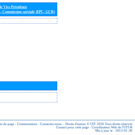
de Vice-Présidents
E, Commission spéciale, RPC, GCR)
ut de page
-
Commentaires
-
Contactez-nous
-
Droits d'auteur © UIT 2026
Tous droits réservés
Contact pour cette page :
Coordinateur Web de l'UIT-R
Mis à jour le : 2013-01-30