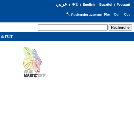
عربي
English
Español
Русский
|
中文
|
|
|
Recherche avancée
 de l'UIT