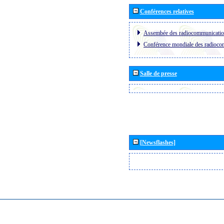
Conférences relatives
Assembée des radiocommunicati
Conférence mondiale des radioc
Salle de presse
[Newsflashes]