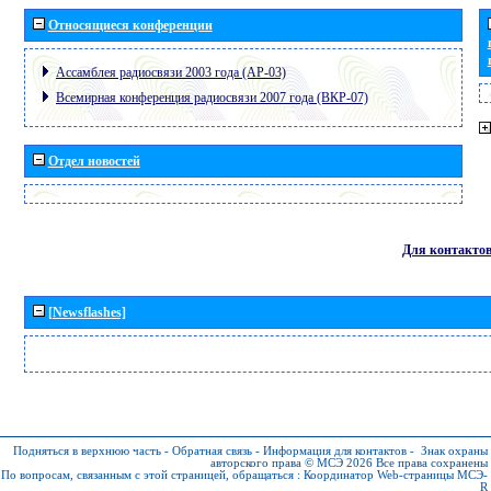
Относящиеся конференции
Ассамблея радиосвязи 2003 года (АР-03)
Всемирная конференция радиосвязи 2007 года (ВКР-07)
Отдел новостей
Для контакто
[Newsflashes]
Подняться в верхнюю часть
-
Обратная связь
-
Информация для контактов
-
Знак охраны
авторского права © МСЭ 2026
Все права сохранены
По вопросам, связанным с этой страницей, обращаться :
Координатор Web-страницы МСЭ-
R