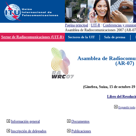
Pagína principal
:
UIT-R
:
Conferencias y reunio
Asamblea de Radiocomunicaciones 2007 (AR-07
Sector de Radiocomunicaciones (UIT-R)
Sectores de la UIT
Sala de prensa
Asamblea de Radiocomun
(AR-07)
(Ginebra, Suiza, 15 de octubre-19
Libro del Resoluci
Expandir todo
Información general
Documentos
Inscripción de delegados
Publicaciones