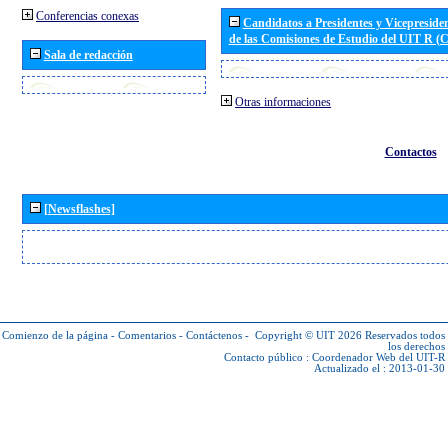
Conferencias conexas
Candidatos a Presidentes y Vicepreside
de las Comisiones de Estudio del UIT R 
Sala de redacción
Otras informaciones
Contactos
[Newsflashes]
Comienzo de la página
-
Comentarios
-
Contáctenos
-
Copyright © UIT 2026
Reservados todos
los derechos
Contacto público :
Coordenador Web del UIT-R
Actualizado el : 2013-01-30