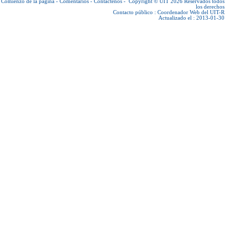
Comienzo de la página
-
Comentarios
-
Contáctenos
-
Copyright © UIT 2026
Reservados todos
los derechos
Contacto público :
Coordenador Web del UIT-R
Actualizado el : 2013-01-30