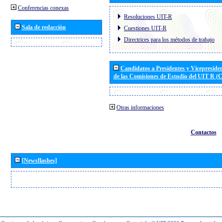
Conferencias conexas
Resoluciones UIT-R
Sala de redacción
Cuestiones UIT-R
Directrices para los métodos de trabajo
Candidatos a Presidentes y Vicepreside
de las Comisiones de Estudio del UIT R 
Otras informaciones
Contactos
[Newsflashes]