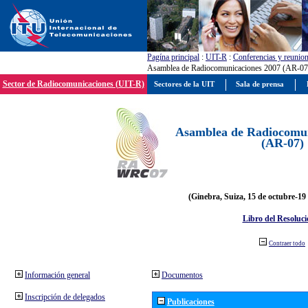
Pagína principal
:
UIT-R
:
Conferencias y reunio
Asamblea de Radiocomunicaciones 2007 (AR-07
Sector de Radiocomunicaciones (UIT-R)
Sectores de la UIT
Sala de prensa
Asamblea de Radiocomun
(AR-07)
(Ginebra, Suiza, 15 de octubre-19
Libro del Resoluci
Contraer todo
Información general
Documentos
Inscripción de delegados
Publicaciones