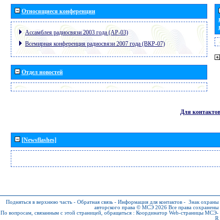
Относящиеся конференции
Ассамблея радиосвязи 2003 года (АР-03)
Всемирная конференция радиосвязи 2007 года (ВКР-07)
Отдел новостей
Для контакто
[Newsflashes]
Подняться в верхнюю часть
-
Обратная связь
-
Информация для контактов
-
Знак охраны
авторского права © МСЭ 2026
Все права сохранены
По вопросам, связанным с этой страницей, обращаться :
Координатор Web-страницы МСЭ-
R