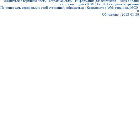
Подняться в верхнюю часть
-
Обратная связь
-
Информация для контактов
-
Знак охраны
авторского права © МСЭ 2026
Все права сохранены
По вопросам, связанным с этой страницей, обращаться :
Координатор Web-страницы МСЭ-
R
Обновлено : 2013-01-30