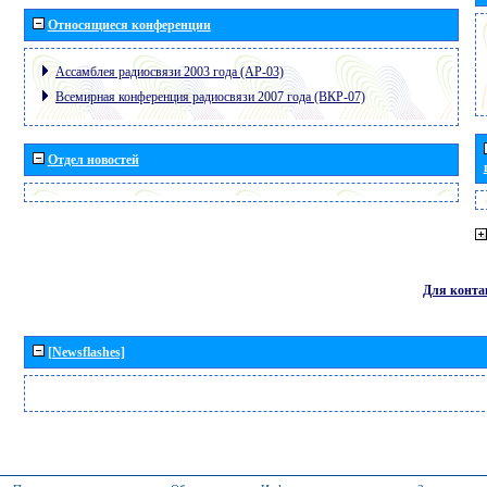
Относящиеся конференции
Ассамблея радиосвязи 2003 года (АР-03)
Всемирная конференция радиосвязи 2007 года (ВКР-07)
Отдел новостей
Для конта
[Newsflashes]