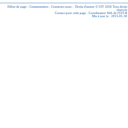
Début de page
-
Commentaires
-
Contactez-nous
-
Droits d'auteur © UIT 2026
Tous droits
réservés
Contact pour cette page :
Coordinateur Web de l'UIT-R
Mis à jour le : 2013-01-30