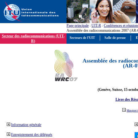
Page principale
:
UIT-R
:
Conférences et réunion
Assemblée des radiocommunications 2007 (AR-
Secteur des radiocommunications (UIT-
Secteurs de l'UIT
Salle de presse
E
R)
Assemblée des radioco
(AR-0
(Genève, Suisse, 15 octob
Livre des Réso
Masquer 
Information générale
Enregistrement des délégués