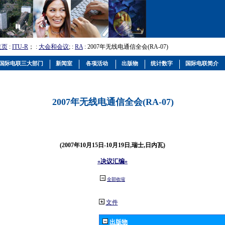
主页
:
ITU-R
； :
大会和会议
; :
RA
: 2007年无线电通信全会(RA-07)
国际电联三大部门
新闻室
各项活动
出版物
统计数字
国际电联简介
2007年无线电通信全会(RA-07)
(2007年10月15日-10月19日,瑞士,日内瓦)
«决议汇编»
全部收缩
文件
出版物