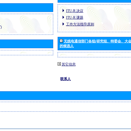
ITU-R 决议
ITU-R 课题
工作方法指导原则
)
无线电通信部门各组(研究组、特委会、大
的候选人
其它信息
联系人