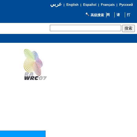
عربي
English
Español
Français
Русский
|
|
|
|
高级搜索