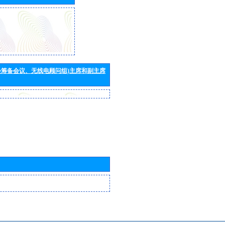
会筹备会议、无线电顾问组)主席和副主席