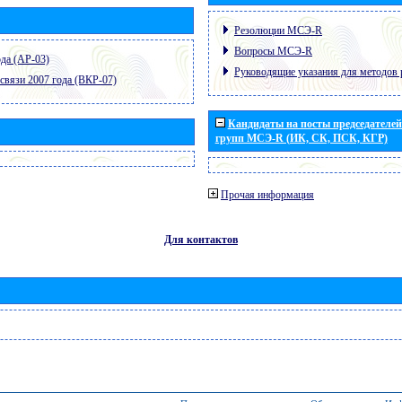
Резолюции МСЭ-R
Вопросы МСЭ-R
да (АР-03)
Руководящие указания для методов 
связи 2007 года (ВКР-07)
Кандидаты на посты председателей 
групп МСЭ-R (ИК, СК, ПСК, КГР)
Прочая информация
Для контактов