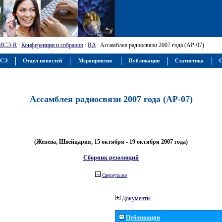
МСЭ-R
:
Конференции и собрания
:
RA
: Ассамблея радиосвязи 2007 года (АР-07)
МСЭ
Отдел новостей
Мероприятия
Публикации
Статистика
С
Ассамблея радиосвязи 2007 года (АР-07)
(Женева, Швейцария, 15 октября - 19 октября 2007 года)
Сборник резолюций
Свернуть все
Документы
Публикации