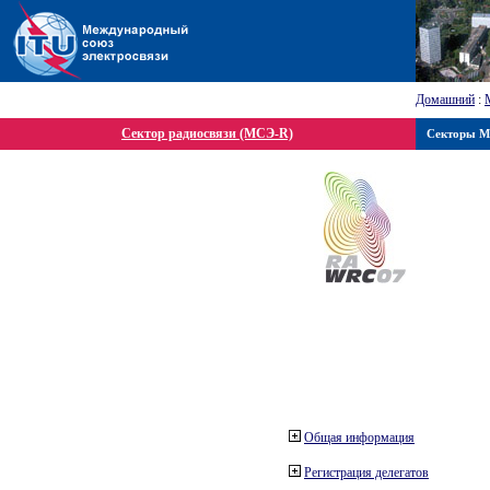
Домашний
:
Сектор радиосвязи (МСЭ-R)
Секторы 
Общая информация
Регистрация делегатов