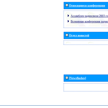
Относящиеся конференции
Ассамблея радиосвязи 2003 го
Всемирная конференция радио
Отдел новостей
[Newsflashes]