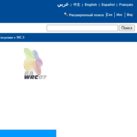
عربي
English
Español
Français
|
中文
|
|
|
Расширенный поиск
ведения о МСЭ