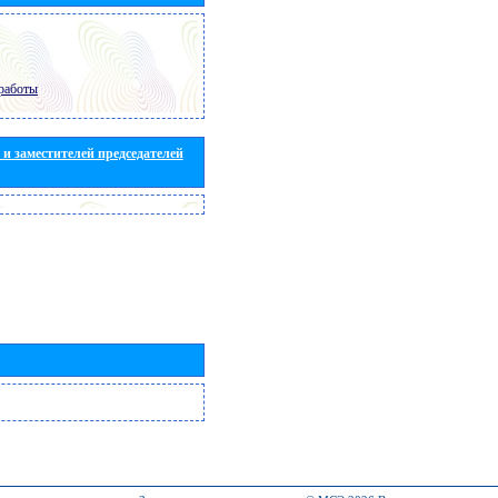
работы
и заместителей председателей