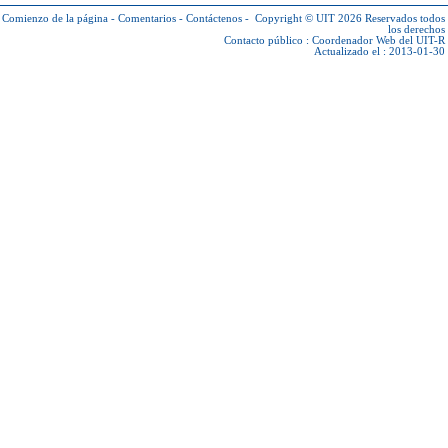
Comienzo de la página
-
Comentarios
-
Contáctenos
-
Copyright © UIT 2026
Reservados todos
los derechos
Contacto público :
Coordenador Web del UIT-R
Actualizado el : 2013-01-30