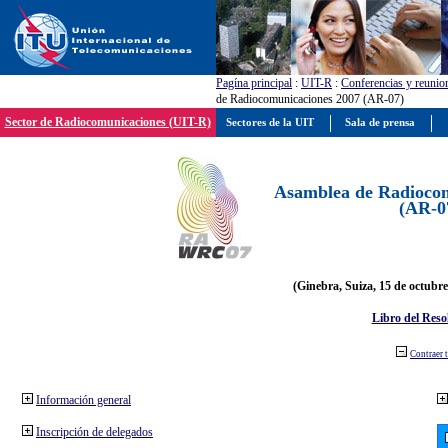
Pagína principal
:
UIT-R
:
Conferencias y reunio
de Radiocomunicaciones 2007 (AR-07)
Sector de Radiocomunicaciones (UIT-R)
Sectores de la UIT
Sala de prensa
Asamblea de Radiocom
(AR-0
(Ginebra, Suiza, 15 de octubre
Libro del Reso
Contraer 
Información general
Inscripción de delegados