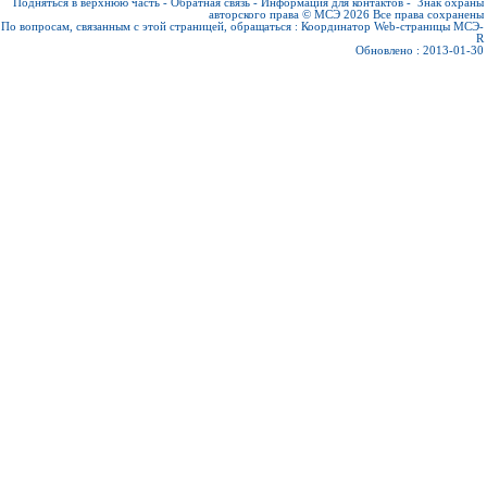
Подняться в верхнюю часть
-
Обратная связь
-
Информация для контактов
-
Знак охраны
авторского права © МСЭ 2026
Все права сохранены
По вопросам, связанным с этой страницей, обращаться :
Координатор Web-страницы МСЭ-
R
Обновлено : 2013-01-30