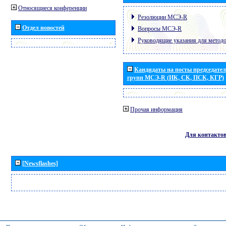
Относящиеся конференции
Резолюции МСЭ-R
Отдел новостей
Вопросы МСЭ-R
Руководящие указания для метод
Кандидаты на посты председател
групп МСЭ-R (ИК, СК, ПСК, КГР)
Прочая информация
Для контакто
[Newsflashes]