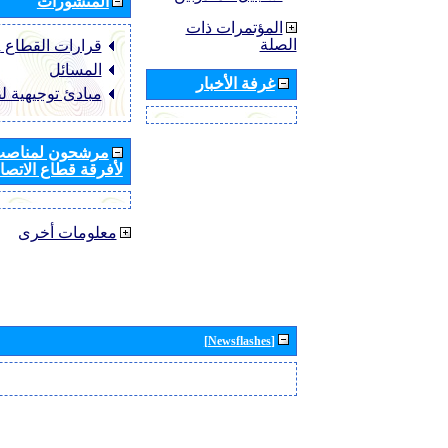
المنشورات
المؤتمرات ذات
الصلة
قرارات القطاع ‏ITU-R
المسائل
غرفة الأخبار
مبادئ توجيهية ل
مرشحون لمناصب 
لأفرقة قطاع الاتصال
معلومات أخرى
[Newsflashes]