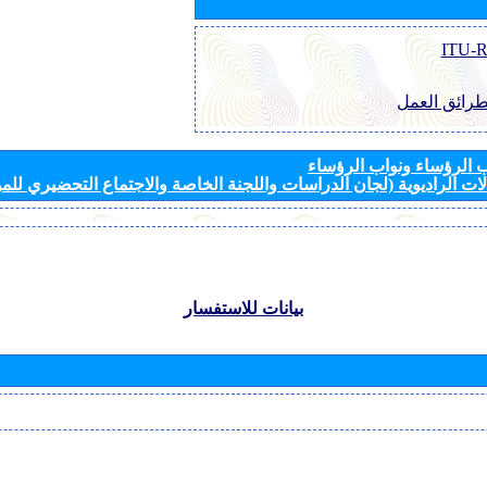
طرائق العمل
الرؤساء ونواب الرؤساء
ات الراديوية (لجان الدراسات واللجنة الخاصة والاجتماع التحضيري للمؤ
بيانات للاستفسار