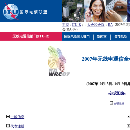
主页
:
ITU-R
； :
大会和会议
; :
RA
: 2007
会(RA-07)
无线电通信部门(ITU-R)
国际电联三大部门
新闻室
各项活动
2007年无线电通信全会(
(2007年10月15日-10月19日
«决议汇编»
全部收缩
一般信息
代表注册