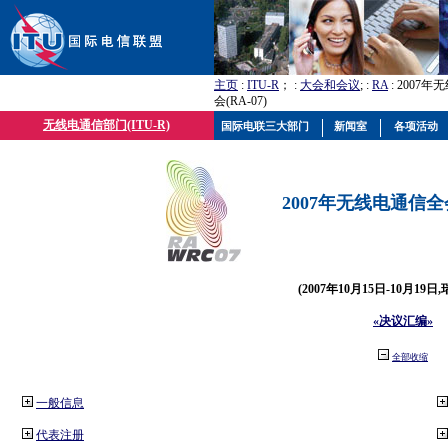
主页
:
ITU-R
； :
大会和会议
; :
RA
: 2007
会(RA-07)
无线电通信部门(ITU-R)
国际电联三大部门
新闻室
各项活动
2007年无线电通信全会(
(2007年10月15日-10月19日
«决议汇编»
全部收缩
一般信息
代表注册