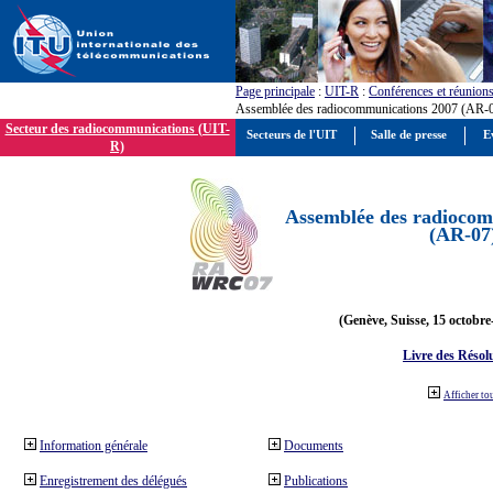
Page principale
:
UIT-R
:
Conférences et réunion
Assemblée des radiocommunications 2007 (AR-
Secteur des radiocommunications (UIT-
Secteurs de l'UIT
Salle de presse
E
R)
Assemblée des radiocom
(AR-07
(Genève, Suisse, 15 octobre
Livre des Résol
Afficher to
Information générale
Documents
Enregistrement des délégués
Publications