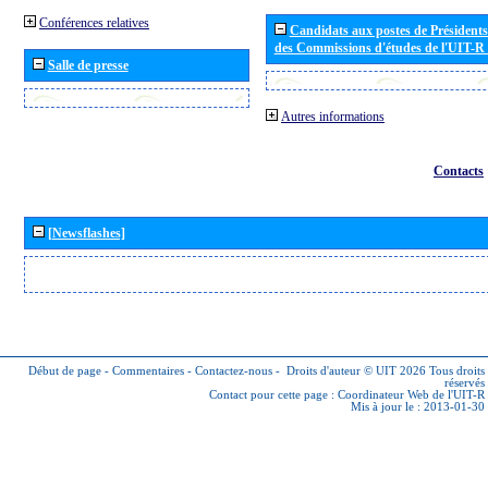
Conférences relatives
Candidats aux postes de Présidents 
des Commissions d'études de l'UIT-R
Salle de presse
Autres informations
Contacts
[Newsflashes]
Début de page
-
Commentaires
-
Contactez-nous
-
Droits d'auteur © UIT 2026
Tous droits
réservés
Contact pour cette page :
Coordinateur Web de l'UIT-R
Mis à jour le : 2013-01-30