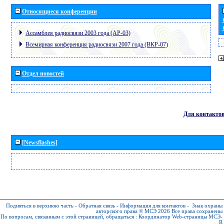
Относящиеся конференции
Ассамблея радиосвязи 2003 года (АР-03)
Всемирная конференция радиосвязи 2007 года (ВКР-07)
Отдел новостей
Для контакто
[Newsflashes]
Подняться в верхнюю часть
-
Обратная связь
-
Информация для контактов
-
Знак охраны
авторского права © МСЭ 2026
Все права сохранены
По вопросам, связанным с этой страницей, обращаться :
Координатор Web-страницы МСЭ-
R