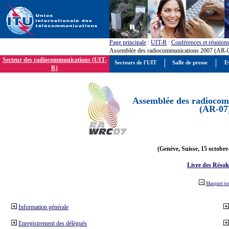
Page principale
:
UIT-R
:
Conférences et réunion
Assemblée des radiocommunications 2007 (AR-
Secteur des radiocommunications (UIT-
Secteurs de l'UIT
Salle de presse
E
R)
Assemblée des radiocom
(AR-07
(Genève, Suisse, 15 octobre
Livre des Résol
Masquer to
Information générale
Enregistrement des délégués