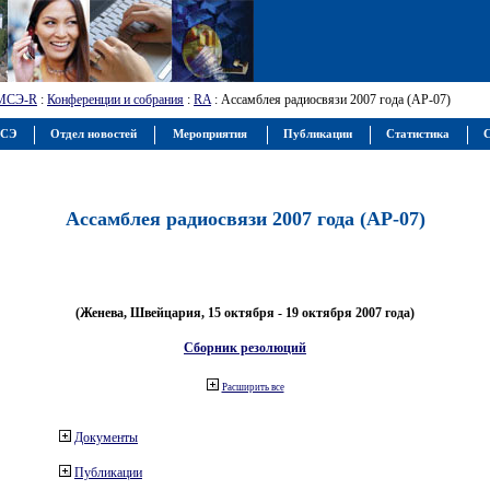
МСЭ-R
:
Конференции и собрания
:
RA
: Ассамблея радиосвязи 2007 года (АР-07)
МСЭ
Отдел новостей
Мероприятия
Публикации
Статистика
С
Ассамблея радиосвязи 2007 года (АР-07)
(Женева, Швейцария, 15 октября - 19 октября 2007 года)
Сборник резолюций
Расширить все
Документы
Публикации