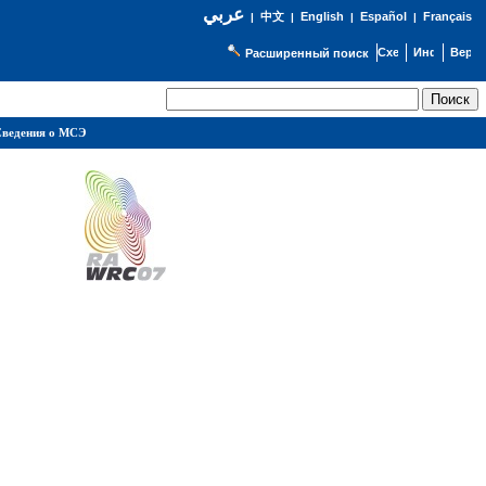
عربي
English
Español
Français
|
中文
|
|
|
Расширенный поиск
ведения о МСЭ