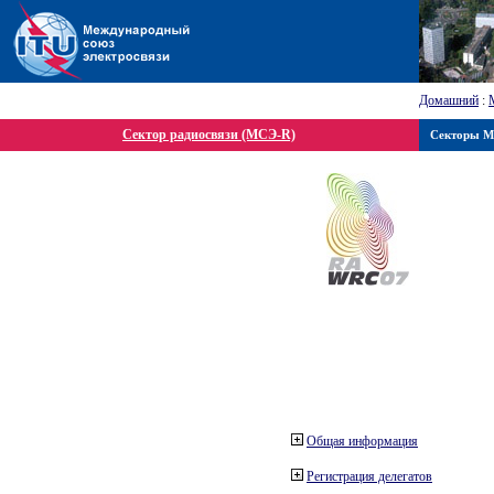
Домашний
:
Сектор радиосвязи (МСЭ-R)
Секторы 
Общая информация
Регистрация делегатов