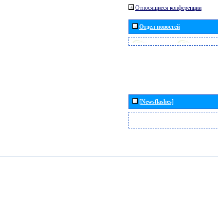
Относящиеся конференции
Отдел новостей
[Newsflashes]