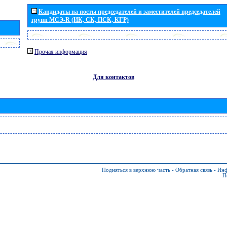
Кандидаты на посты председателей и заместителей председателей
групп МСЭ-R (ИК, СК, ПСК, КГР)
Прочая информация
Для контактов
Подняться в верхнюю часть
-
Обратная связь
-
Инф
П