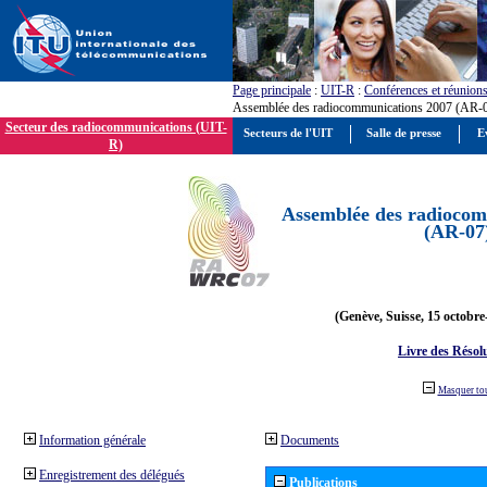
Page principale
:
UIT-R
:
Conférences et réunion
Assemblée des radiocommunications 2007 (AR-
Secteur des radiocommunications (UIT-
Secteurs de l'UIT
Salle de presse
E
R)
Assemblée des radiocom
(AR-07
(Genève, Suisse, 15 octobre
Livre des Résol
Masquer to
Information générale
Documents
Enregistrement des délégués
Publications