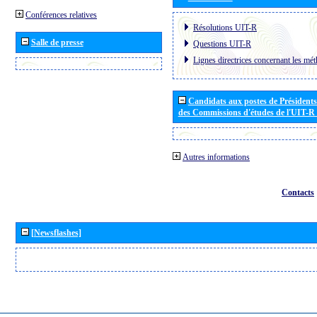
Conférences relatives
Résolutions UIT-R
Salle de presse
Questions UIT-R
Lignes directrices concernant les mét
Candidats aux postes de Présidents 
des Commissions d'études de l'UIT-R
Autres informations
Contacts
[Newsflashes]