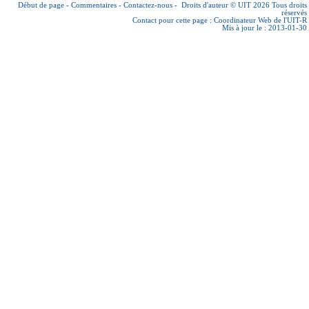
Début de page
-
Commentaires
-
Contactez-nous
-
Droits d'auteur © UIT 2026
Tous droits
réservés
Contact pour cette page :
Coordinateur Web de l'UIT-R
Mis à jour le : 2013-01-30