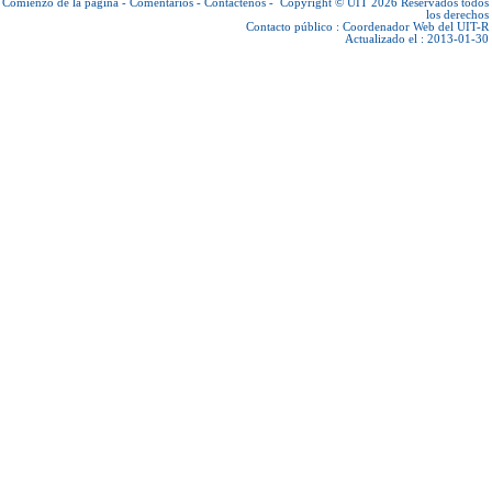
Comienzo de la página
-
Comentarios
-
Contáctenos
-
Copyright © UIT 2026
Reservados todos
los derechos
Contacto público :
Coordenador Web del UIT-R
Actualizado el : 2013-01-30