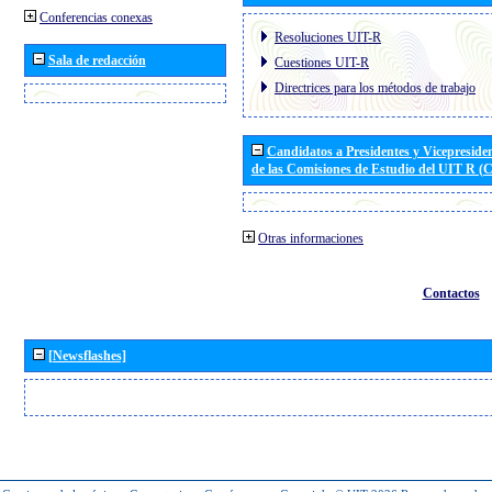
Conferencias conexas
Resoluciones UIT-R
Sala de redacción
Cuestiones UIT-R
Directrices para los métodos de trabajo
Candidatos a Presidentes y Vicepreside
de las Comisiones de Estudio del UIT R 
Otras informaciones
Contactos
[Newsflashes]