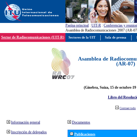
Pagína principal
:
UIT-R
:
Conferencias y reunio
Asamblea de Radiocomunicaciones 2007 (AR-07
Sector de Radiocomunicaciones (UIT-R)
Sectores de la UIT
Sala de prensa
Asamblea de Radiocomun
(AR-07)
(Ginebra, Suiza, 15 de octubre-19
Libro del Resoluci
Contraer todo
Información general
Documentos
Inscripción de delegados
Publicaciones