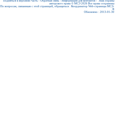
Подняться в верхнюю часть
-
Обратная связь
-
Информация для контактов
-
Знак охраны
авторского права © МСЭ 2026
Все права сохранены
По вопросам, связанным с этой страницей, обращаться :
Координатор Web-страницы МСЭ-
R
Обновлено : 2013-01-30