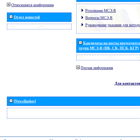
Относящиеся конференции
Резолюции МСЭ-R
Отдел новостей
Вопросы МСЭ-R
Руководящие указания для метод
Кандидаты на посты председател
групп МСЭ-R (ИК, СК, ПСК, КГР)
Прочая информация
Для контакто
[Newsflashes]