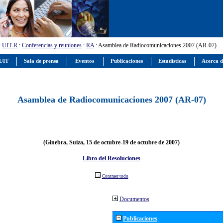
:
UIT-R
:
Conferencias y reuniones
:
RA
: Asamblea de Radiocomunicaciones 2007 (AR-07)
 UIT
Sala de prensa
Eventos
Publicaciones
Estadísticas
Acerca d
Asamblea de Radiocomunicaciones 2007 (AR-07)
(Ginebra, Suiza, 15 de octubre-19 de octubre de 2007)
Libro del Resoluciones
Contraer todo
Documentos
Publicaciones