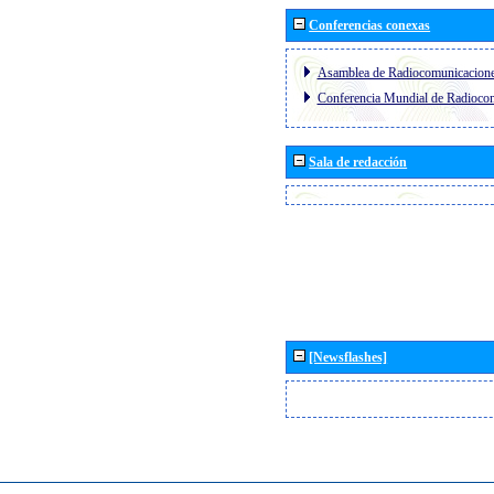
Conferencias conexas
Asamblea de Radiocomunicacion
Conferencia Mundial de Radioc
Sala de redacción
[Newsflashes]