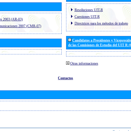
Resoluciones UIT-R
Cuestiones UIT-R
es 2003 (AR-03)
Directrices para los métodos de trabajo
omunicaciones 2007 (CMR-07)
Candidatos a Presidentes y Vicepresid
de las Comisiones de Estudio del UIT R 
Otras informaciones
Contactos