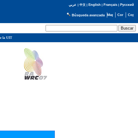
English
Français
Русский
عربي
|
中文
|
|
|
Búsqueda avanzada
e la UIT