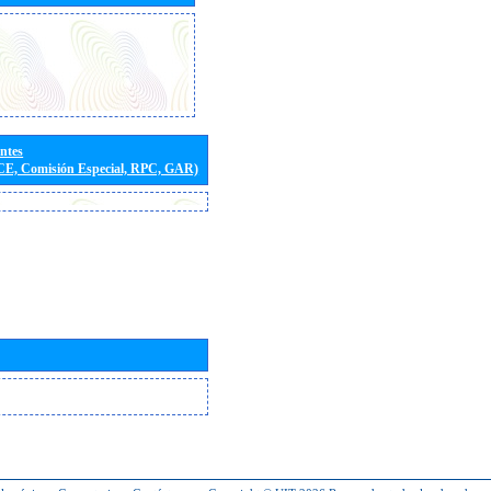
entes
(CE, Comisión Especial, RPC, GAR)