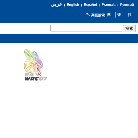
عربي
English
Español
Français
Русский
|
|
|
|
高级搜索