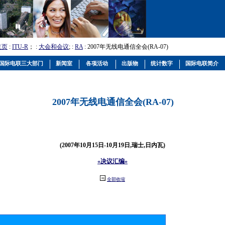
主页
:
ITU-R
； :
大会和会议
; :
RA
: 2007年无线电通信全会(RA-07)
国际电联三大部门
新闻室
各项活动
出版物
统计数字
国际电联简介
2007年无线电通信全会(RA-07)
(2007年10月15日-10月19日,瑞士,日内瓦)
«决议汇编»
全部收缩