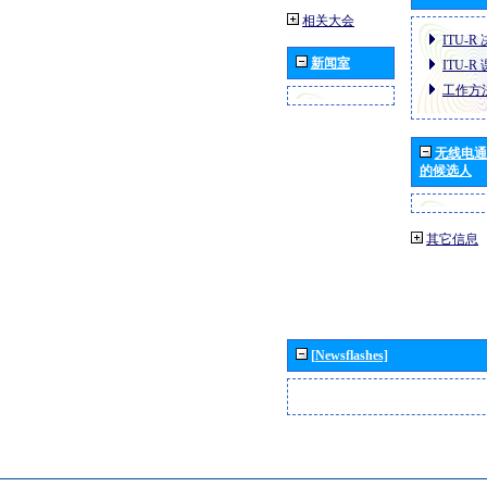
相关大会
ITU-R
新闻室
ITU-R
工作方
无线电通
的候选人
其它信息
[Newsflashes]