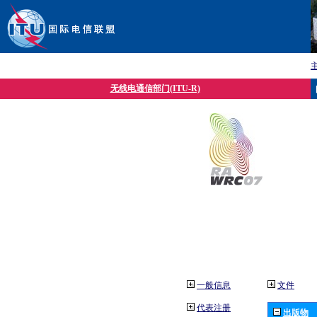
无线电通信部门(ITU-R)
一般信息
文件
代表注册
出版物