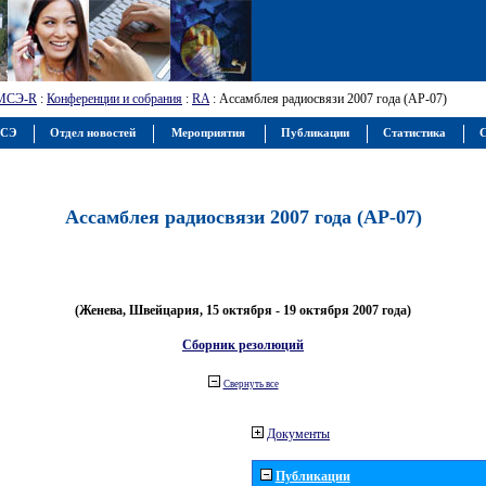
МСЭ-R
:
Конференции и собрания
:
RA
: Ассамблея радиосвязи 2007 года (АР-07)
МСЭ
Отдел новостей
Мероприятия
Публикации
Статистика
С
Ассамблея радиосвязи 2007 года (АР-07)
(Женева, Швейцария, 15 октября - 19 октября 2007 года)
Сборник резолюций
Свернуть все
Документы
Публикации