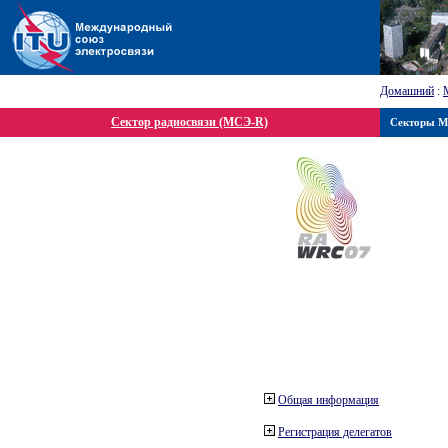
Домашний
:
Сектор радиосвязи (МСЭ-R)
Секторы 
Общая информация
Регистрация делегатов