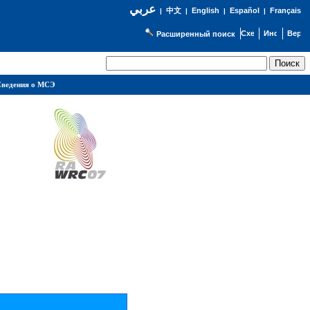
عربي
English
Español
Français
|
中文
|
|
|
Расширенный поиск
ведения о МСЭ