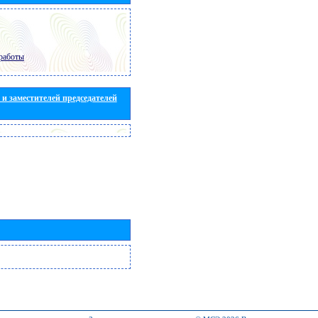
работы
и заместителей председателей