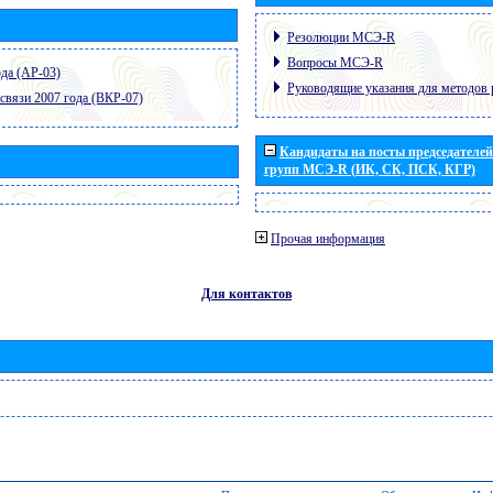
Резолюции МСЭ-R
Вопросы МСЭ-R
да (АР-03)
Руководящие указания для методов 
связи 2007 года (ВКР-07)
Кандидаты на посты председателей 
групп МСЭ-R (ИК, СК, ПСК, КГР)
Прочая информация
Для контактов