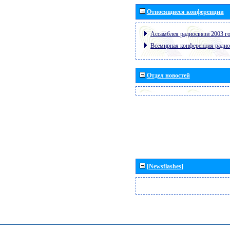
Относящиеся конференции
Ассамблея радиосвязи 2003 го
Всемирная конференция радио
Отдел новостей
[Newsflashes]