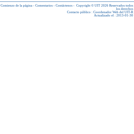
Comienzo de la página
-
Comentarios
-
Contáctenos
-
Copyright © UIT 2026
Reservados todos
los derechos
Contacto público :
Coordenador Web del UIT-R
Actualizado el : 2013-01-30