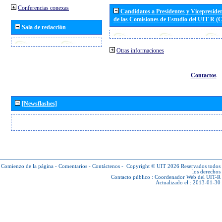
Conferencias conexas
Candidatos a Presidentes y Vicepreside
de las Comisiones de Estudio del UIT R 
Sala de redacción
Otras informaciones
Contactos
[Newsflashes]
Comienzo de la página
-
Comentarios
-
Contáctenos
-
Copyright © UIT 2026
Reservados todos
los derechos
Contacto público :
Coordenador Web del UIT-R
Actualizado el : 2013-01-30