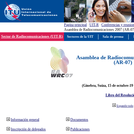
Pagína principal
:
UIT-R
:
Conferencias y reunio
Asamblea de Radiocomunicaciones 2007 (AR-07
Sector de Radiocomunicaciones (UIT-R)
Sectores de la UIT
Sala de prensa
Asamblea de Radiocomun
(AR-07)
(Ginebra, Suiza, 15 de octubre-19
Libro del Resoluci
Expandir todo
Información general
Documentos
Inscripción de delegados
Publicaciones