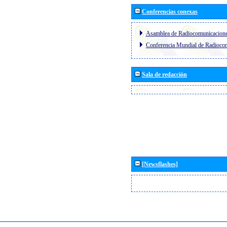
Conferencias conexas
Asamblea de Radiocomunicacion
Conferencia Mundial de Radioc
Sala de redacción
[Newsflashes]