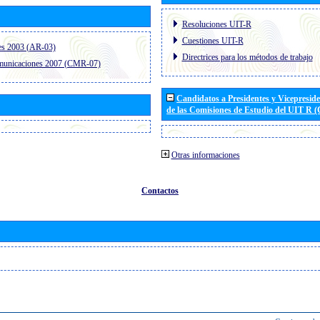
Resoluciones UIT-R
Cuestiones UIT-R
es 2003 (AR-03)
Directrices para los métodos de trabajo
omunicaciones 2007 (CMR-07)
Candidatos a Presidentes y Vicepresid
de las Comisiones de Estudio del UIT R 
Otras informaciones
Contactos