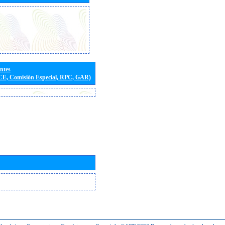
entes
(CE, Comisión Especial, RPC, GAR)