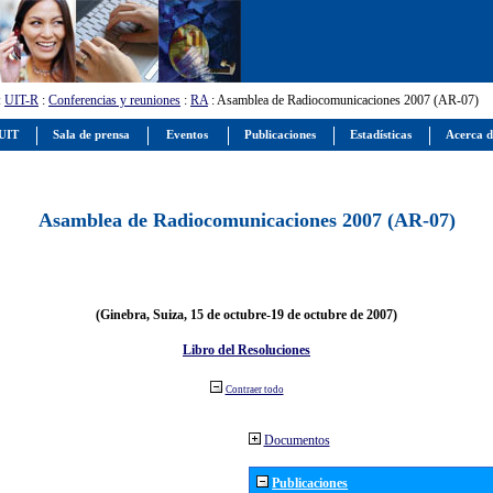
:
UIT-R
:
Conferencias y reuniones
:
RA
: Asamblea de Radiocomunicaciones 2007 (AR-07)
 UIT
Sala de prensa
Eventos
Publicaciones
Estadísticas
Acerca d
Asamblea de Radiocomunicaciones 2007 (AR-07)
(Ginebra, Suiza, 15 de octubre-19 de octubre de 2007)
Libro del Resoluciones
Contraer todo
Documentos
Publicaciones