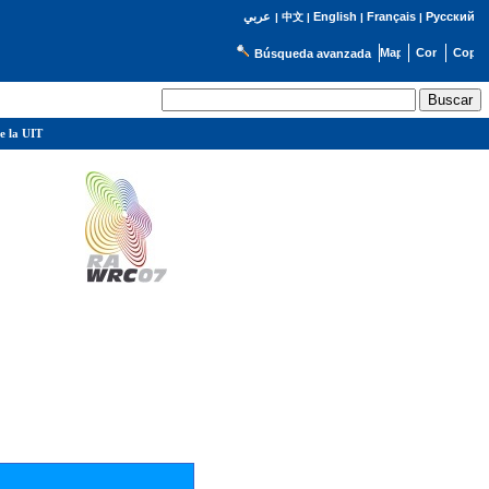
English
Français
Русский
عربي
|
中文
|
|
|
Búsqueda avanzada
e la UIT