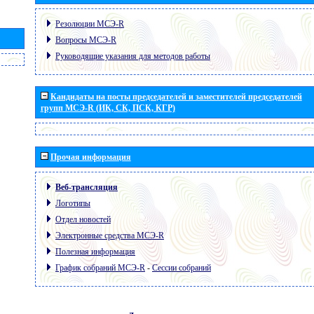
Резолюции МСЭ-R
Вопросы МСЭ-R
Руководящие указания для методов работы
Кандидаты на посты председателей и заместителей председателей
групп МСЭ-R (ИК, СК, ПСК, КГР)
Прочая информация
Веб-трансляция
Логотипы
Отдел новостей
Электронные средства МСЭ-R
Полезная информация
График собраний МСЭ-R
-
Сессии собраний