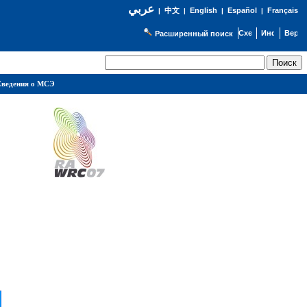
عربي
English
Español
Français
|
中文
|
|
|
Расширенный поиск
ведения о МСЭ