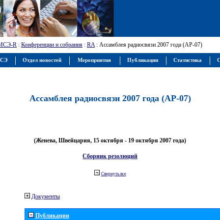
МСЭ-R
:
Конференции и собрания
:
RA
: Ассамблея радиосвязи 2007 года (АР-07)
МСЭ
Отдел новостей
Мероприятия
Публикации
Статистика
С
Ассамблея радиосвязи 2007 года (АР-07)
(Женева, Швейцария, 15 октября - 19 октября 2007 года)
Сборник резолюций
Свернуть все
Документы
Публикации