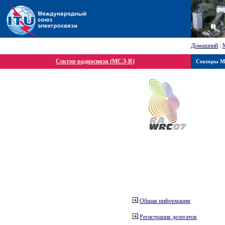
Домашний
:
Сектор радиосвязи (МСЭ-R)
Секторы 
Общая информация
Регистрация делегатов