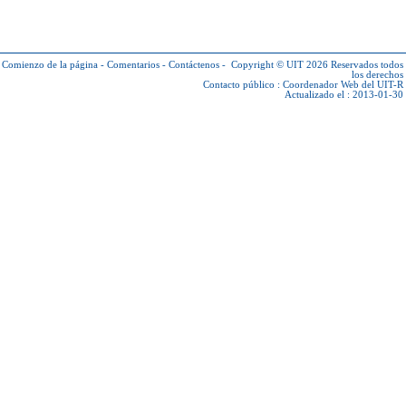
Comienzo de la página
-
Comentarios
-
Contáctenos
-
Copyright © UIT 2026
Reservados todos
los derechos
Contacto público :
Coordenador Web del UIT-R
Actualizado el : 2013-01-30