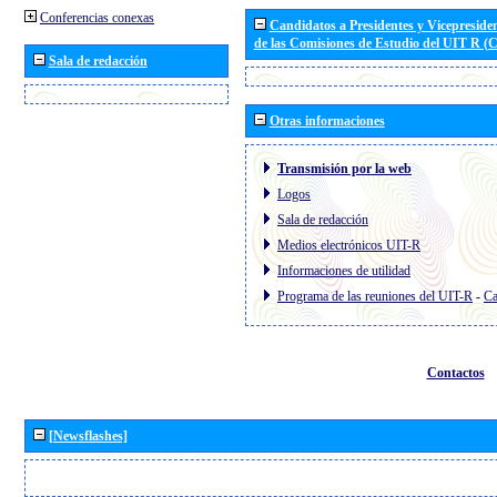
Conferencias conexas
Candidatos a Presidentes y Vicepreside
de las Comisiones de Estudio del UIT R 
Sala de redacción
Otras informaciones
Transmisión por la web
Logos
Sala de redacción
Medios electrónicos UIT-R
Informaciones de utilidad
Programa de las reuniones del UIT-R
-
Ca
Contactos
[Newsflashes]