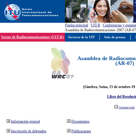
Pagína principal
:
UIT-R
:
Conferencias y reunio
Asamblea de Radiocomunicaciones 2007 (AR-07
Sector de Radiocomunicaciones (UIT-R)
Sectores de la UIT
Sala de prensa
Asamblea de Radiocomun
(AR-07)
(Ginebra, Suiza, 15 de octubre-19
Libro del Resoluci
Contraer todo
Información general
Documentos
Inscripción de delegados
Publicaciones