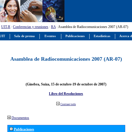
:
UIT-R
:
Conferencias y reuniones
:
RA
: Asamblea de Radiocomunicaciones 2007 (AR-07)
 UIT
Sala de prensa
Eventos
Publicaciones
Estadísticas
Acerca d
Asamblea de Radiocomunicaciones 2007 (AR-07)
(Ginebra, Suiza, 15 de octubre-19 de octubre de 2007)
Libro del Resoluciones
Contraer todo
Documentos
Publicaciones