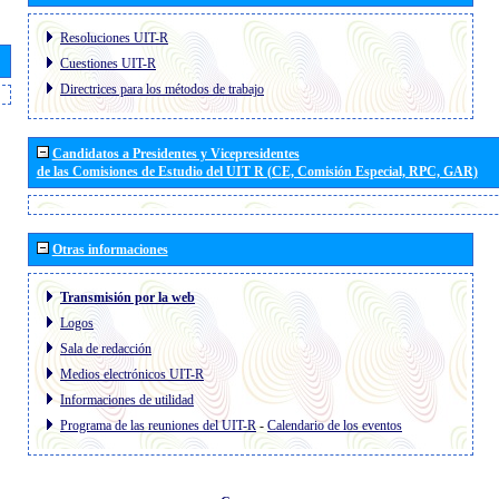
Resoluciones UIT-R
Cuestiones UIT-R
Directrices para los métodos de trabajo
Candidatos a Presidentes y Vicepresidentes
de las Comisiones de Estudio del UIT R (CE, Comisión Especial, RPC, GAR)
Otras informaciones
Transmisión por la web
Logos
Sala de redacción
Medios electrónicos UIT-R
Informaciones de utilidad
Programa de las reuniones del UIT-R
-
Calendario de los eventos