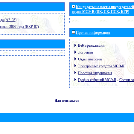
Кандидаты на посты председателей 
групп МСЭ-R (ИК, СК, ПСК, КГР)
да (АР-03)
связи 2007 года (ВКР-07)
Прочая информация
Веб-трансляция
Логотипы
Отдел новостей
Электронные средства МСЭ-R
Полезная информация
График собраний МСЭ-R
-
Сессии с
Для контактов