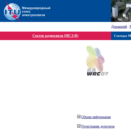
Домашний
:
Сектор радиосвязи (МСЭ-R)
Секторы 
Общая информация
Регистрация делегатов