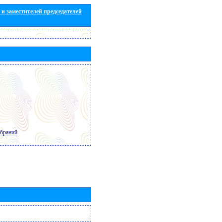
и заместителей председателей
обраний