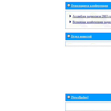
Относящиеся конференции
Ассамблея радиосвязи 2003 го
Всемирная конференция радио
Отдел новостей
[Newsflashes]