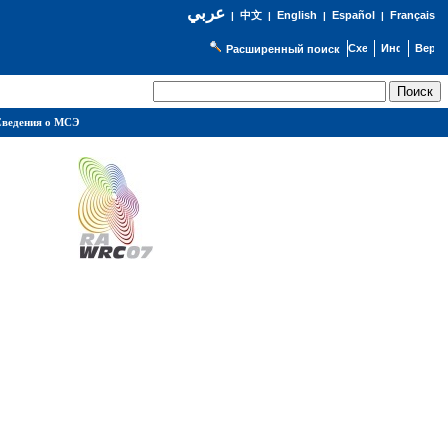
عربي
English
Español
Français
|
中文
|
|
|
Расширенный поиск
ведения о МСЭ