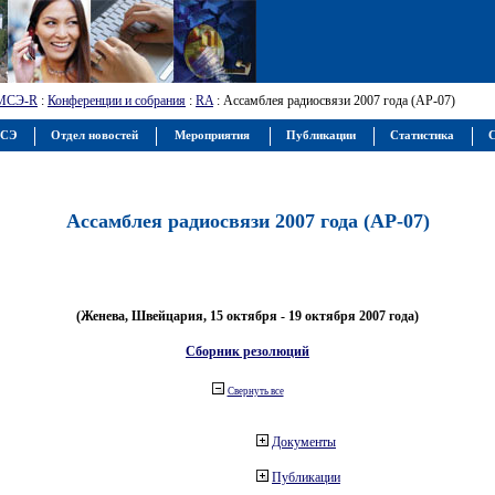
МСЭ-R
:
Конференции и собрания
:
RA
: Ассамблея радиосвязи 2007 года (АР-07)
МСЭ
Отдел новостей
Мероприятия
Публикации
Статистика
С
Ассамблея радиосвязи 2007 года (АР-07)
(Женева, Швейцария, 15 октября - 19 октября 2007 года)
Сборник резолюций
Свернуть все
Документы
Публикации